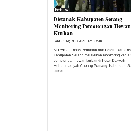
i
Peristiwa
t
Distanak Kabupaten Serang
a
B
Monitoring Pemotongan Hewan
a
Kurban
n
Sabtu 1 Agustus 2020, 12:02 WIB
t
e
SERANG - Dinas Pertanian dan Peternakan (Dis
n
Kabupaten Serang melakukan monitoring kegiat
H
pemotongan hewan kurban di Pusat Dakwah
Muhammadiyah Cabang Pontang, Kabupaten Se
a
Jumat...
r
i
I
n
i