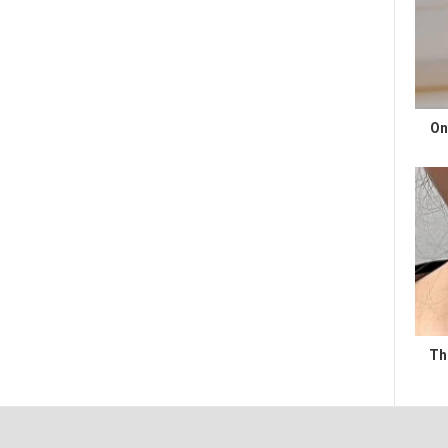
On
Th