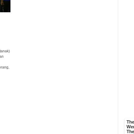
tanak)
an
rang,