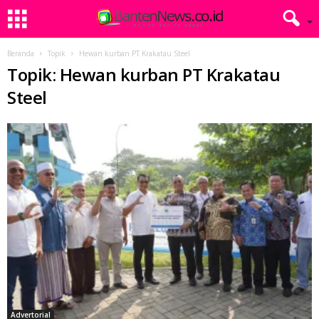
Beranda
Topik
Hewan kurban PT Krakatau Steel
Topik: Hewan kurban PT Krakatau
Steel
Advertorial