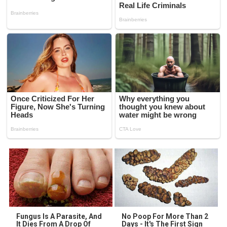
Fungus Is A Parasite, And
No Poop For More Than 2
It Dies From A Drop Of
Days - It's The First Sign