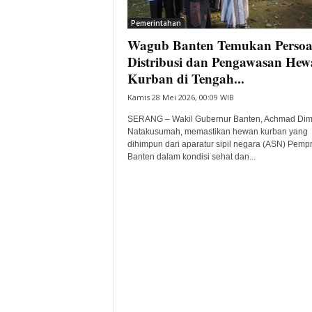
i
Pemerintahan
t
Wagub Banten Temukan Persoa
a
B
Distribusi dan Pengawasan He
a
Kurban di Tengah...
n
Kamis 28 Mei 2026, 00:09 WIB
t
e
SERANG – Wakil Gubernur Banten, Achmad Dim
n
Natakusumah, memastikan hewan kurban yang
H
dihimpun dari aparatur sipil negara (ASN) Pemp
Banten dalam kondisi sehat dan...
a
r
i
I
n
i