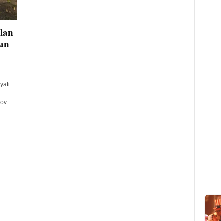
lan
wan
yati
rov