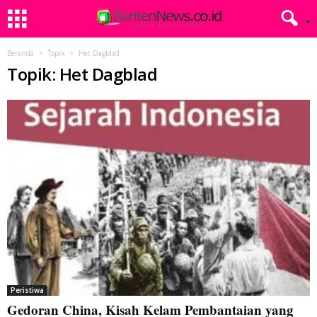
Beranda
Topik
Het Dagblad
Topik: Het Dagblad
Peristiwa
Gedoran China, Kisah Kelam Pembantaian yang