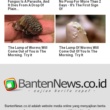
Fungus Is A Parasite, And
No Poop For More Than 2
It Dies From A Drop Of
Days - It's The First Sign
Plain...
Of
The Lump of Worms Will
The Lump Of Worms Will
Come Out of You in The
Come Out Of You In The
Morning. Try it
Morning. Try It
BantenNews.co.id adalah website media online yang menyajikan berita