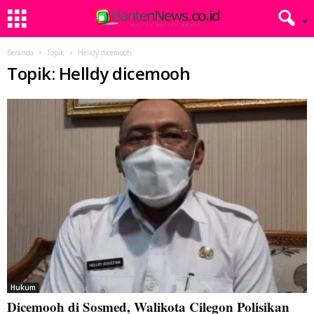
Beranda
Topik
Helldy dicemooh
Topik: Helldy dicemooh
Hukum
Dicemooh di Sosmed, Walikota Cilegon Polisikan