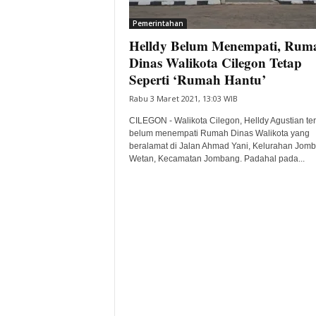
i
Pemerintahan
t
Helldy Belum Menempati, Rum
a
B
Dinas Walikota Cilegon Tetap
a
Seperti ‘Rumah Hantu’
n
Rabu 3 Maret 2021, 13:03 WIB
t
e
CILEGON - Walikota Cilegon, Helldy Agustian te
n
belum menempati Rumah Dinas Walikota yang
H
beralamat di Jalan Ahmad Yani, Kelurahan Jom
Wetan, Kecamatan Jombang. Padahal pada...
a
r
i
I
n
i