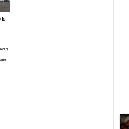
ah
rnyata
bang