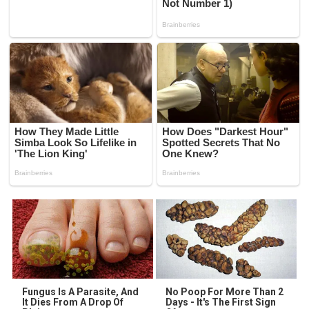
Fungus Is A Parasite, And
No Poop For More Than 2
It Dies From A Drop Of
Days - It's The First Sign