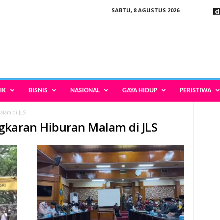
SABTU, 8 AGUSTUS 2026
IK
BISNIS
NASIONAL
GAYA HIDUP
PERISTIWA
lam di JLS
gkaran Hiburan Malam di JLS