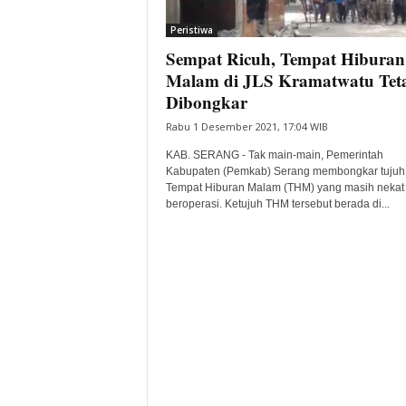
i
Peristiwa
t
Sempat Ricuh, Tempat Hiburan
a
B
Malam di JLS Kramatwatu Tet
a
Dibongkar
n
Rabu 1 Desember 2021, 17:04 WIB
t
e
KAB. SERANG - Tak main-main, Pemerintah
n
Kabupaten (Pemkab) Serang membongkar tujuh
H
Tempat Hiburan Malam (THM) yang masih nekat
beroperasi. Ketujuh THM tersebut berada di...
a
r
i
I
n
i