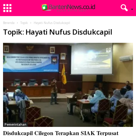
Beranda
Topik
Hayati Nufus Disdukcapil
Topik: Hayati Nufus Disdukcapil
Pemerintahan
Disdukcapil Cilegon Terapkan SIAK Terpusat