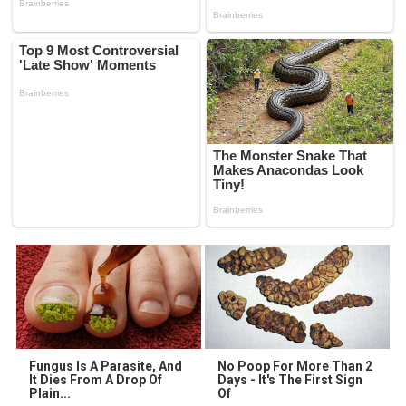
Fungus Is A Parasite, And
No Poop For More Than 2
It Dies From A Drop Of
Days - It's The First Sign
Plain...
Of