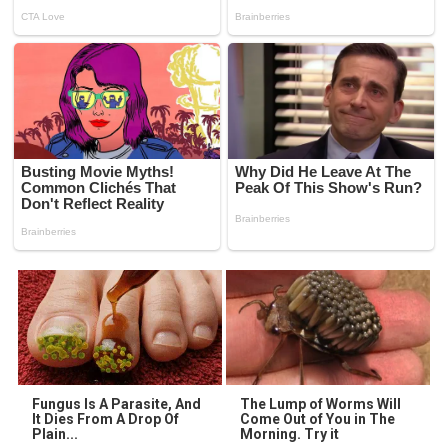
Fungus Is A Parasite, And
The Lump of Worms Will
It Dies From A Drop Of
Come Out of You in The
Plain...
Morning. Try it