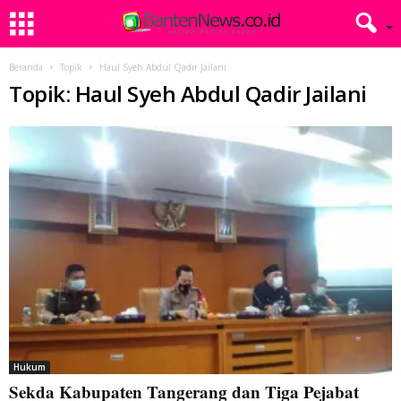
Beranda
Topik
Haul Syeh Abdul Qadir Jailani
Topik: Haul Syeh Abdul Qadir Jailani
Hukum
Sekda Kabupaten Tangerang dan Tiga Pejabat