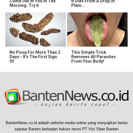
Come Out of You in The
It Dies From A Drop Of
Morning. Try it
Plain...
No Poop For More Than 2
This Simple Trick
Days - It's The First Sign
Removes All Parasites
Of
From Your Body!
BantenNews.co.id adalah website media online yang menyajikan berita
seputar Banten berbadan hukum resmi PT Visi Siber Banten