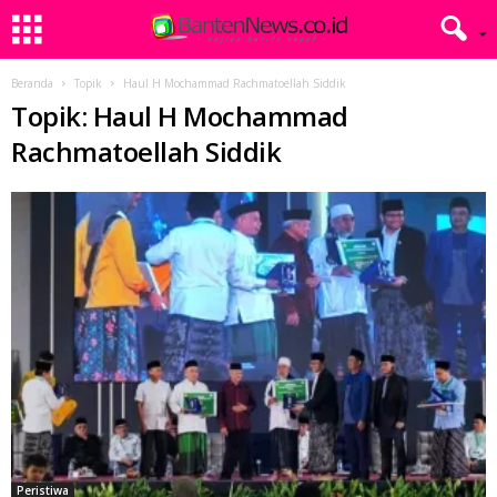
Beranda
Topik
Haul H Mochammad Rachmatoellah Siddik
Topik: Haul H Mochammad
Rachmatoellah Siddik
Peristiwa