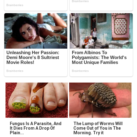
Fungus Is A Parasite, And
The Lump of Worms Will
It Dies From A Drop Of
Come Out of You in The
Plain...
Morning. Try it