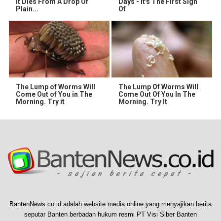
It Dies From A Drop Of
Days - It's The First Sign
Plain...
Of
The Lump of Worms Will
The Lump Of Worms Will
Come Out of You in The
Come Out Of You In The
Morning. Try it
Morning. Try It
BantenNews.co.id adalah website media online yang menyajikan berita
seputar Banten berbadan hukum resmi PT Visi Siber Banten