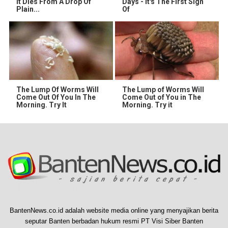
It Dies From A Drop Of
Days - It's The First Sign
Plain...
Of
The Lump Of Worms Will
The Lump of Worms Will
Come Out Of You In The
Come Out of You in The
Morning. Try It
Morning. Try it
BantenNews.co.id adalah website media online yang menyajikan berita
seputar Banten berbadan hukum resmi PT Visi Siber Banten