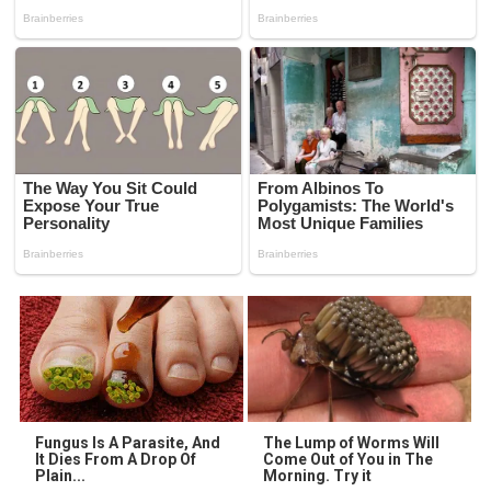
Fungus Is A Parasite, And
The Lump of Worms Will
It Dies From A Drop Of
Come Out of You in The
Plain...
Morning. Try it