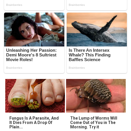
Fungus Is A Parasite, And
The Lump of Worms Will
It Dies From A Drop Of
Come Out of You in The
Plain...
Morning. Try it