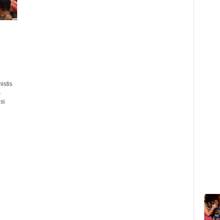
istis
s
si