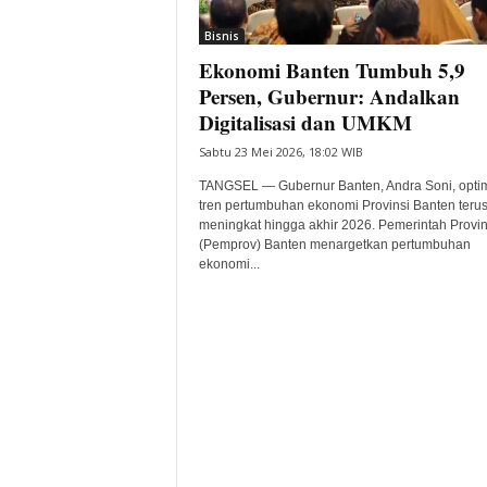
i
Bisnis
t
Ekonomi Banten Tumbuh 5,9
a
B
Persen, Gubernur: Andalkan
a
Digitalisasi dan UMKM
n
Sabtu 23 Mei 2026, 18:02 WIB
t
e
TANGSEL — Gubernur Banten, Andra Soni, optim
n
tren pertumbuhan ekonomi Provinsi Banten teru
H
meningkat hingga akhir 2026. Pemerintah Provin
(Pemprov) Banten menargetkan pertumbuhan
a
ekonomi...
r
i
I
n
i