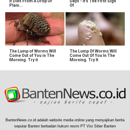
It Dies From A Drop Of
Days - It's The First Sign
Plain...
Of
The Lump of Worms Will
The Lump Of Worms Will
Come Out of You in The
Come Out Of You In The
Morning. Try it
Morning. Try It
BantenNews.co.id adalah website media online yang menyajikan berita
seputar Banten berbadan hukum resmi PT Visi Siber Banten