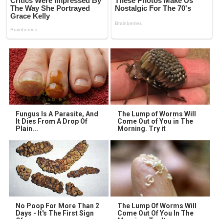
Fungus Is A Parasite, And
The Lump of Worms Will
It Dies From A Drop Of
Come Out of You in The
Plain...
Morning. Try it
No Poop For More Than 2
The Lump Of Worms Will
Days - It's The First Sign
Come Out Of You In The