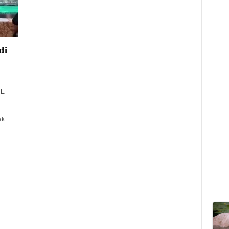
di
RE
k...