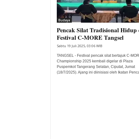
i
t
a
Budaya
B
Pencak Silat Tradisional Hidup 
a
Festival C-MORE Tangsel
n
t
Sabtu 19 Juli 2025, 03:06 WIB
e
TANGSEL - Festival pencak silat bertajuk C-MO
n
Championship 2025 kembali digelar di Plaza
H
Puspemkot Tangerang Selatan, Ciputat, Jumat
a
(18/7/2025). Ajang ini diinisiasi oleh Ikatan Penca
r
i
I
n
i