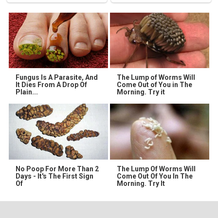
Fungus Is A Parasite, And
The Lump of Worms Will
It Dies From A Drop Of
Come Out of You in The
Plain...
Morning. Try it
No Poop For More Than 2
The Lump Of Worms Will
Days - It's The First Sign
Come Out Of You In The
Of
Morning. Try It