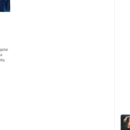
gelar
sa
zky,