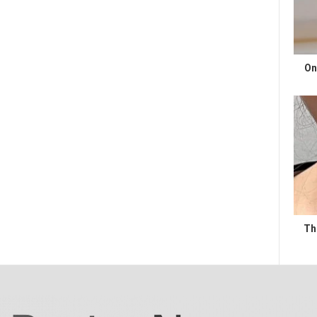
On
Th