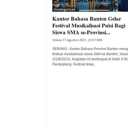
i
Uncategorized
t
Kantor Bahasa Banten Gelar
a
B
Festival Musikalisasi Puisi Bagi
a
Siswa SMA se-Provinsi...
n
Selasa 31 Agustus 2021, 23:07 WIB
t
e
SERANG - Kantor Bahasa Provinsi Banten meng
n
festival musikalisasi siswa SMA se-Banten, Sela
H
(31/8/2021). Kegiatan ini bertempat di Hotel S Ri
Pandeglang. Festival tetap...
a
r
i
I
n
i