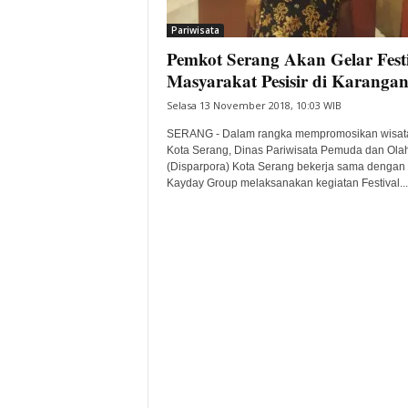
i
Pariwisata
t
Pemkot Serang Akan Gelar Fest
a
B
Masyarakat Pesisir di Karangan
a
Selasa 13 November 2018, 10:03 WIB
n
t
SERANG - Dalam rangka mempromosikan wisat
e
Kota Serang, Dinas Pariwisata Pemuda dan Ola
(Disparpora) Kota Serang bekerja sama dengan
n
Kayday Group melaksanakan kegiatan Festival...
H
a
r
i
I
n
i