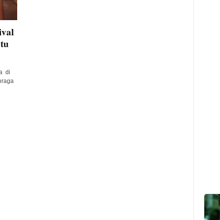
ival
tu
a di
hraga