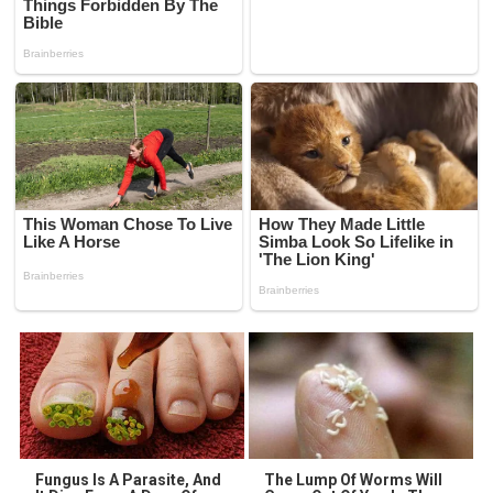
Fungus Is A Parasite, And
The Lump Of Worms Will