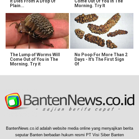
It Dies From A Drop Of
Come Out Of You In The
Plain...
Morning. Try It
The Lump of Worms Will
No Poop For More Than 2
Come Out of You in The
Days - It's The First Sign
Morning. Try it
Of
BantenNews.co.id adalah website media online yang menyajikan berita
seputar Banten berbadan hukum resmi PT Visi Siber Banten