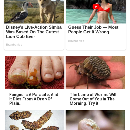
Fungus Is A Parasite, And
The Lump of Worms Will
It Dies From A Drop Of
Come Out of You in The
Plain...
Morning. Try it