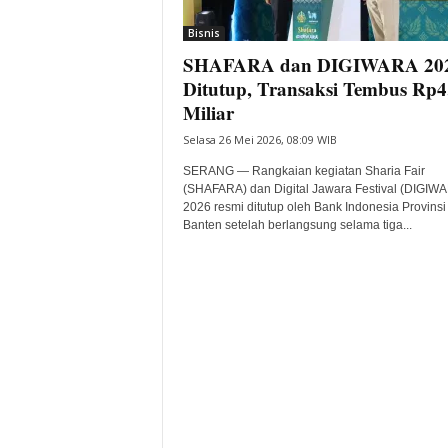
i
Bisnis
t
SHAFARA dan DIGIWARA 20
a
B
Ditutup, Transaksi Tembus Rp4
a
Miliar
n
Selasa 26 Mei 2026, 08:09 WIB
t
e
SERANG — Rangkaian kegiatan Sharia Fair
n
(SHAFARA) dan Digital Jawara Festival (DIGIW
H
2026 resmi ditutup oleh Bank Indonesia Provinsi
Banten setelah berlangsung selama tiga...
a
r
i
I
n
i