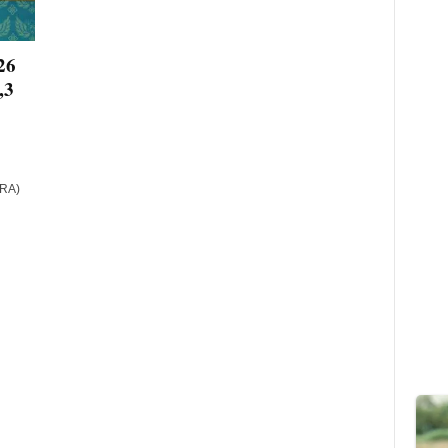
26
,3
ARA)