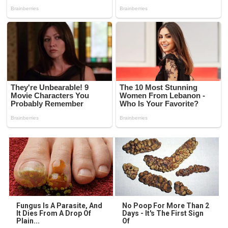
Fungus Is A Parasite, And
No Poop For More Than 2
It Dies From A Drop Of
Days - It's The First Sign
Plain...
Of