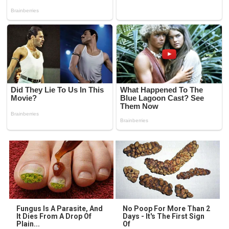
Fungus Is A Parasite, And
No Poop For More Than 2
It Dies From A Drop Of
Days - It's The First Sign
Plain...
Of