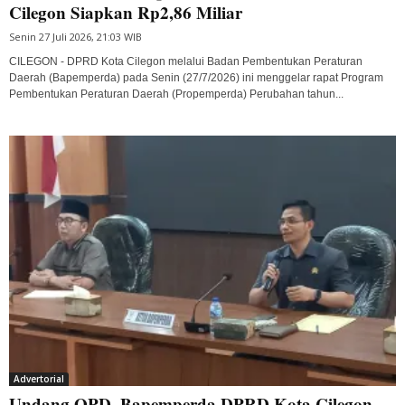
Cilegon Siapkan Rp2,86 Miliar
Senin 27 Juli 2026, 21:03 WIB
CILEGON - DPRD Kota Cilegon melalui Badan Pembentukan Peraturan
Daerah (Bapemperda) pada Senin (27/7/2026) ini menggelar rapat Program
Pembentukan Peraturan Daerah (Propemperda) Perubahan tahun...
Advertorial
Undang OPD, Bapemperda DPRD Kota Cilegon