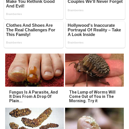
Fungus Is A Parasite, And
The Lump of Worms Will
It Dies From A Drop Of
Come Out of You in The
Plain...
Morning. Try it