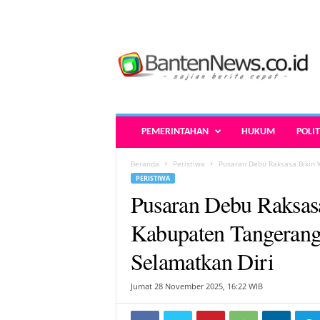
B
a
n
t
e
n
N
PEMERINTAHAN
HUKUM
POLIT
e
w
Beranda
Peristiwa
Pusaran Debu Raksasa Bikin 
s
PERISTIWA
.
Pusaran Debu Raksas
c
o
Kabupaten Tangerang 
.
i
Selamatkan Diri
d
-
Jumat 28 November 2025, 16:22 WIB
B
e
r