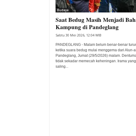
i
Budaya
t
Saat Bedug Masih Menjadi Bah
a
B
Kampung di Pandeglang
a
Sabtu 30 Mei 2026, 12:04 WIB
n
t
PANDEGLANG - Malam belum benar-benar turu
e
ketika suara bedug mulai menggema dari Alun-a
Pandeglang, Jumat (29/5/2026) malam. Dentum
n
tidak sekadar memecah keheningan. Irama yang
H
saling...
a
r
i
I
n
i