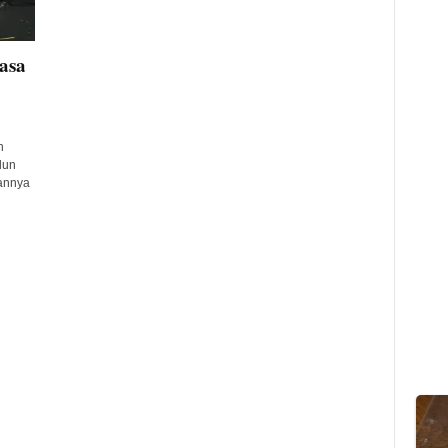
asa
n
lun
annya