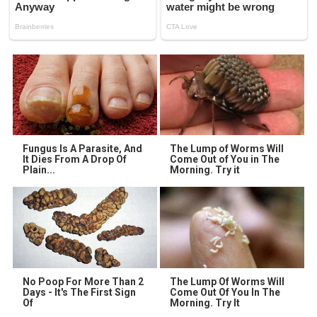
Fungus Is A Parasite, And
The Lump of Worms Will
It Dies From A Drop Of
Come Out of You in The
Plain...
Morning. Try it
No Poop For More Than 2
The Lump Of Worms Will
Days - It's The First Sign
Come Out Of You In The
Of
Morning. Try It