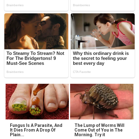
Fungus Is A Parasite, And
The Lump of Worms Will
It Dies From A Drop Of
Come Out of You in The
Plain...
Morning. Try it