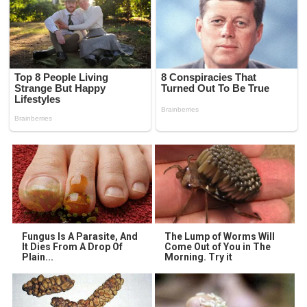
Fungus Is A Parasite, And
The Lump of Worms Will
It Dies From A Drop Of
Come Out of You in The
Plain...
Morning. Try it