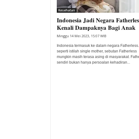
i
Kesehatan
t
Indonesia Jadi Negara Fatherles
a
B
Kenali Dampaknya Bagi Anak
a
Minggu 14 Mei 2023, 15:07 WIB
n
t
Indonesia termasuk ke dalam negara Fatherless.
e
seperti istilah single mother, sebutan Fatherless
mungkin masih terasa asing di masyarakat. Fath
n
sendiri bukan hanya persoalan kehadiran...
H
a
r
i
I
n
i