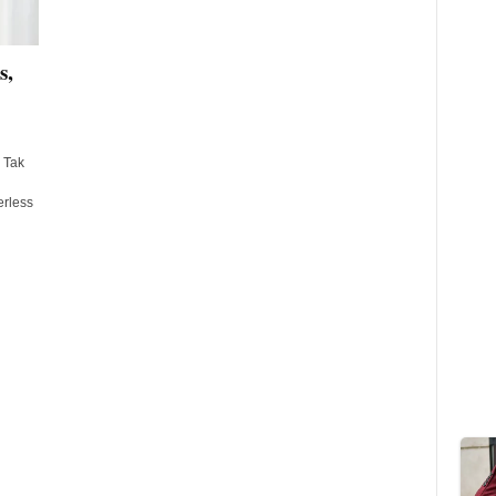
s,
 Tak
erless