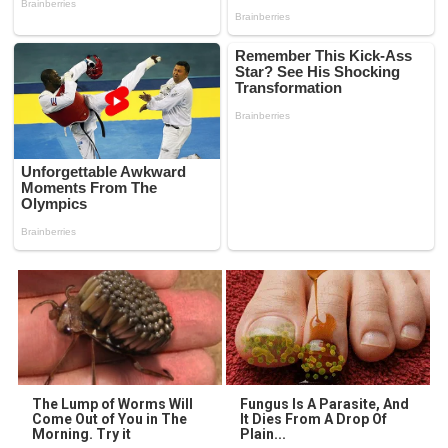
The Lump of Worms Will
Fungus Is A Parasite, And
Come Out of You in The
It Dies From A Drop Of
Morning. Try it
Plain...