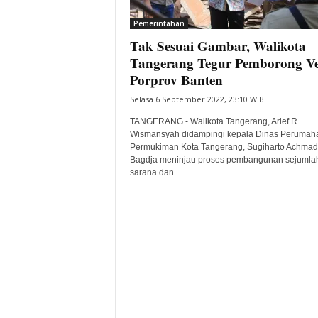
i
Pemerintahan
t
Tak Sesuai Gambar, Walikota
a
B
Tangerang Tegur Pemborong V
a
Porprov Banten
n
Selasa 6 September 2022, 23:10 WIB
t
e
TANGERANG - Walikota Tangerang, Arief R
n
Wismansyah didampingi kepala Dinas Perumah
H
Permukiman Kota Tangerang, Sugiharto Achmad
Bagdja meninjau proses pembangunan sejumla
a
sarana dan...
r
i
I
n
i