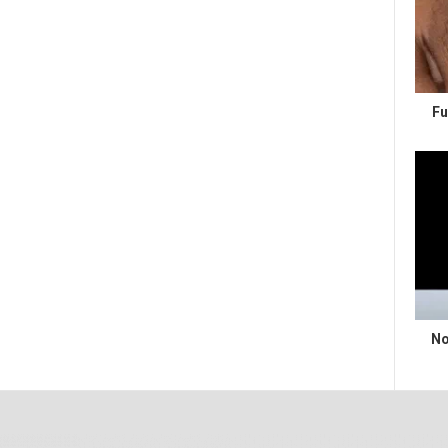
Fu
No