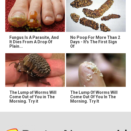
Fungus Is A Parasite, And
No Poop For More Than 2
It Dies From A Drop Of
Days - It's The First Sign
Plain...
Of
The Lump of Worms Will
The Lump Of Worms Will
Come Out of You in The
Come Out Of You In The
Morning. Try it
Morning. Try It