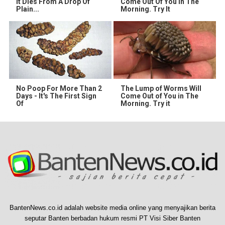
It Dies From A Drop Of
Come Out Of You In The
Plain...
Morning. Try It
No Poop For More Than 2
The Lump of Worms Will
Days - It's The First Sign
Come Out of You in The
Of
Morning. Try it
BantenNews.co.id adalah website media online yang menyajikan berita
seputar Banten berbadan hukum resmi PT Visi Siber Banten