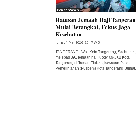
i
Pemerintahan
t
Ratusan Jemaah Haji Tangeran
a
B
Mulai Berangkat, Fokus Jaga
a
Kesehatan
n
Jumat 1 Mei 2026, 20:17 WIB
t
e
TANGERANG - Wali Kota Tangerang, Sachrudin,
n
melepas 391 jemaah haji Kloter 09-JKB Kota
H
Tangerang di Taman Elektrik, kawasan Pusat
Pemerintahan (Puspem) Kota Tangerang, Jumat..
a
r
i
I
n
i