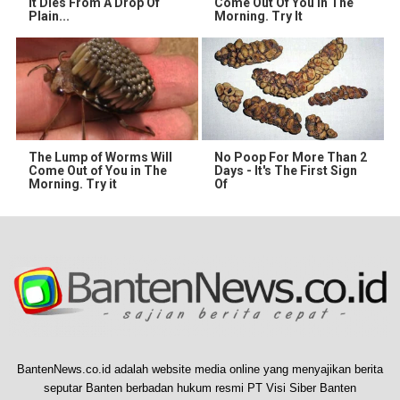
It Dies From A Drop Of
Come Out Of You In The
Plain...
Morning. Try It
The Lump of Worms Will
No Poop For More Than 2
Come Out of You in The
Days - It's The First Sign
Morning. Try it
Of
BantenNews.co.id adalah website media online yang menyajikan berita
seputar Banten berbadan hukum resmi PT Visi Siber Banten