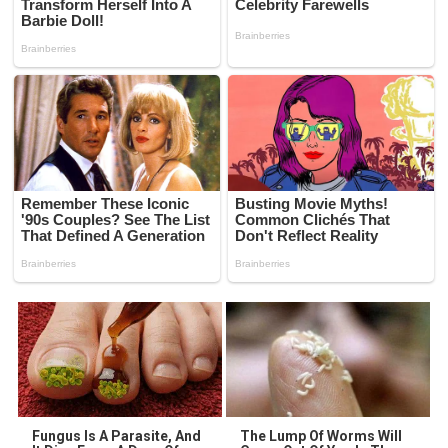
Fungus Is A Parasite, And
The Lump Of Worms Will