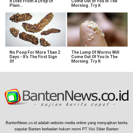
It Dies From A Drop Of
Come Out of You in The
Plain...
Morning. Try it
No Poop For More Than 2
The Lump Of Worms Will
Days - It's The First Sign
Come Out Of You In The
Of
Morning. Try It
BantenNews.co.id adalah website media online yang menyajikan berita
seputar Banten berbadan hukum resmi PT Visi Siber Banten