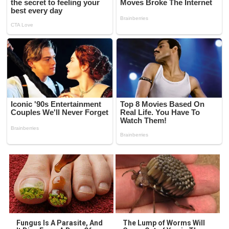
Fungus Is A Parasite, And
The Lump of Worms Will