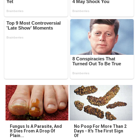
Fungus Is A Parasite, And
No Poop For More Than 2
It Dies From A Drop Of
Days - It's The First Sign
Plain...
Of