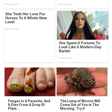
Fungus Is A Parasite, And
The Lump of Worms Will
It Dies From A Drop Of
Come Out of You in The
Plain...
Morning. Try it