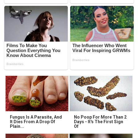
Fungus Is A Parasite, And
No Poop For More Than 2
It Dies From A Drop Of
Days - It's The First Sign
Plain...
Of