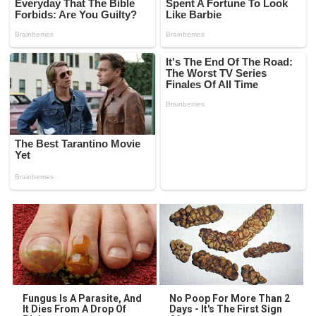
Fungus Is A Parasite, And
No Poop For More Than 2
It Dies From A Drop Of
Days - It's The First Sign