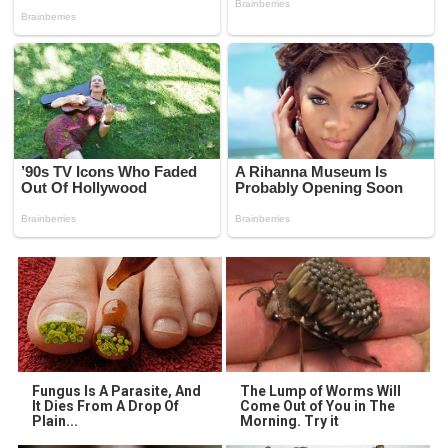
Fungus Is A Parasite, And
The Lump of Worms Will
It Dies From A Drop Of
Come Out of You in The
Plain...
Morning. Try it