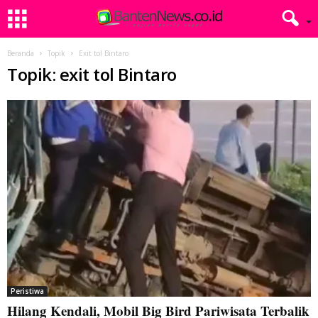
Beranda
Topik
Exit tol Bintaro
Topik: exit tol Bintaro
Peristiwa
Hilang Kendali, Mobil Big Bird Pariwisata Terbalik