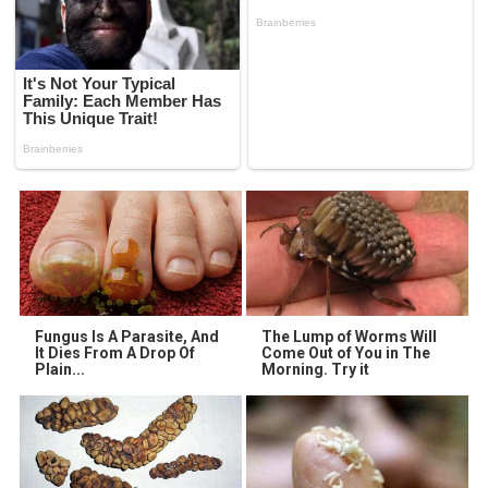
Fungus Is A Parasite, And
The Lump of Worms Will
It Dies From A Drop Of
Come Out of You in The
Plain...
Morning. Try it