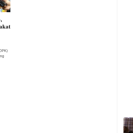
,
akat
(DPK)
ing