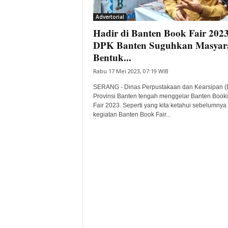
i
Advertorial
t
Hadir di Banten Book Fair 2023
a
B
DPK Banten Suguhkan Masyar
a
Bentuk...
n
Rabu 17 Mei 2023, 07:19 WIB
t
e
SERANG - Dinas Perpustakaan dan Kearsipan 
n
Provinsi Banten tengah menggelar Banten Book
H
Fair 2023. Seperti yang kita ketahui sebelumnya
kegiatan Banten Book Fair...
a
r
i
I
n
i